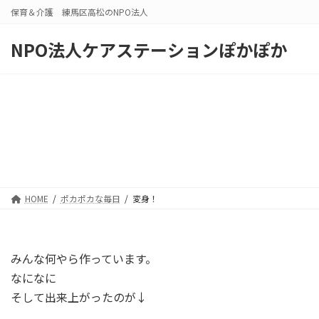
コ
ナ
保育＆介護 練馬区高松のNPO法人
ン
ビ
テ
ゲ
NPO法人ケアステーションぽかぽか
ン
ー
ツ
シ
へ
ョ
ス
ン
キ
に
ッ
移
プ
動
HOME
ポカポカな毎日
変身！
みんな何やら作っています。
なになに
そして出来上がったのが↓