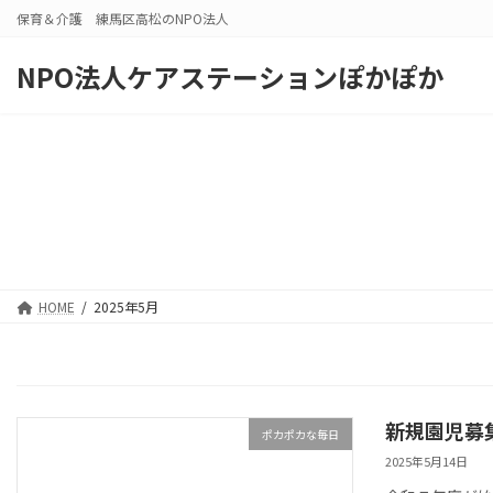
コ
ナ
保育＆介護 練馬区高松のNPO法人
ン
ビ
テ
ゲ
NPO法人ケアステーションぽかぽか
ン
ー
ツ
シ
へ
ョ
ス
ン
キ
に
ッ
移
プ
動
HOME
2025年5月
新規園児募
ポカポカな毎日
2025年5月14日