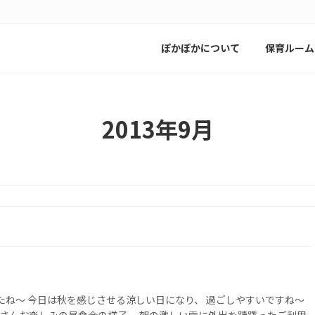
ぽかぽかについて
保育ルーム
2013年9月
たね～ 今日は秋を感じさせる涼しい日になり、 過ごしやすいですね～
さんお楽しみの昼食会の様子。 朝の激しい雷に外出を躊躇ったご利用