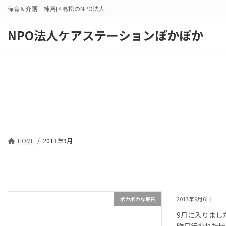
コ
ナ
保育＆介護 練馬区高松のNPO法人
ン
ビ
テ
ゲ
NPO法人ケアステーションぽかぽか
ン
ー
ツ
シ
へ
ョ
ス
ン
キ
に
ッ
移
プ
動
HOME
2013年9月
2013年9月6日
ポカポカな毎日
9月に入りまし
昨日行われた皆