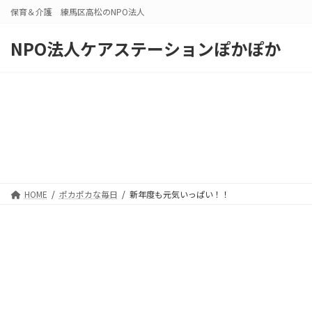
コ
ナ
保育＆介護 練馬区高松のNPO法人
ン
ビ
テ
ゲ
NPO法人ケアステーションぽかぽか
ン
ー
ツ
シ
へ
ョ
ス
ン
キ
に
ッ
移
プ
動
HOME
ポカポカな毎日
新年度も元気いっぱい！！