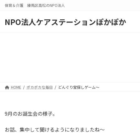
コ
ナ
保育＆介護 練馬区高松のNPO法人
ン
ビ
テ
ゲ
NPO法人ケアステーションぽかぽか
ン
ー
ツ
シ
へ
ョ
ス
ン
キ
に
ッ
移
プ
動
HOME
ポカポカな毎日
どんぐり宝探しゲーム～
9月のお誕生会の様子。
お話、集中して聞けるようになりましたね～