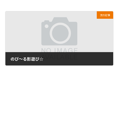
次の記事
のび～る影遊び☆
2014年1月9日