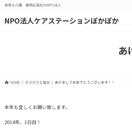
コ
ナ
保育＆介護 練馬区高松のNPO法人
ン
ビ
テ
ゲ
NPO法人ケアステーションぽかぽか
ン
ー
ツ
シ
へ
ョ
ス
ン
あ
キ
に
ッ
移
プ
動
HOME
ポカポカな毎日
あけましておめでとうございます！！
本年も宜しくお願い致します。
2014年、1日目！