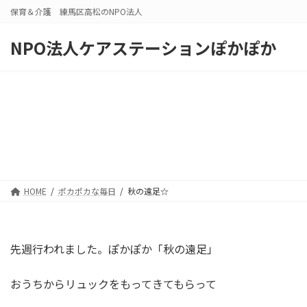
コ
ナ
保育＆介護 練馬区高松のNPO法人
ン
ビ
テ
ゲ
NPO法人ケアステーションぽかぽか
ン
ー
ツ
シ
へ
ョ
ス
ン
キ
に
ッ
移
プ
動
HOME
ポカポカな毎日
秋の遠足☆
先週行われました。ぽかぽか「秋の遠足」
おうちからリュックをもってきてもらって