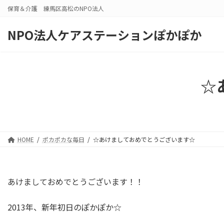
コ
ナ
保育＆介護 練馬区高松のNPO法人
ン
ビ
テ
ゲ
NPO法人ケアステーションぽかぽか
ン
ー
ツ
シ
へ
ョ
ス
ン
☆
キ
に
ッ
移
プ
動
HOME
ポカポカな毎日
☆あけましておめでとうございます☆
あけましておめでとうございます！！
2013年、新年初日のぽかぽか☆