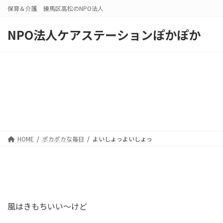
コ
ナ
保育＆介護 練馬区高松のNPO法人
ン
ビ
テ
ゲ
NPO法人ケアステーションぽかぽか
ン
ー
ツ
シ
へ
ョ
ス
ン
キ
に
ッ
移
プ
動
HOME
ポカポカな毎日
よいしょっよいしょっ
風はきもちいい～けど