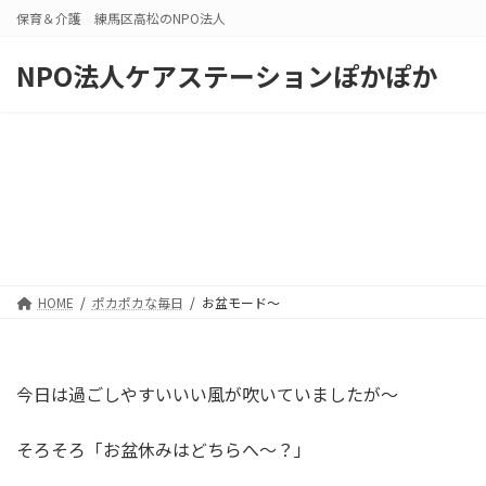
コ
ナ
保育＆介護 練馬区高松のNPO法人
ン
ビ
テ
ゲ
NPO法人ケアステーションぽかぽか
ン
ー
ツ
シ
へ
ョ
ス
ン
キ
に
ッ
移
プ
動
HOME
ポカポカな毎日
お盆モード～
今日は過ごしやすいいい風が吹いていましたが～
そろそろ「お盆休みはどちらへ～？」