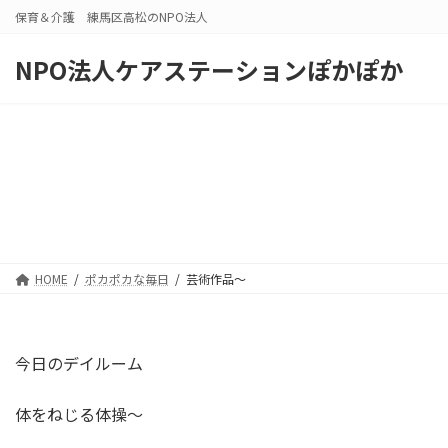
コ
ナ
保育＆介護 練馬区高松のNPO法人
ン
ビ
テ
ゲ
NPO法人ケアステーションぽかぽか
ン
ー
ツ
シ
へ
ョ
ス
ン
キ
に
ッ
移
プ
動
HOME
ポカポカな毎日
芸術作品～
今日のデイルーム
体をねじる体操～