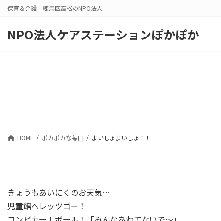
コ
ナ
保育＆介護 練馬区高松のNPO法人
ン
ビ
テ
ゲ
NPO法人ケアステーションぽかぽか
ン
ー
ツ
シ
へ
ョ
ス
ン
キ
に
ッ
移
プ
動
HOME
ポカポカな毎日
よいしょよいしょ！！
きょうもあいにくのお天気…
児童館へレッツゴー！
コンビカー！ボール！「みんなあわてないで～」