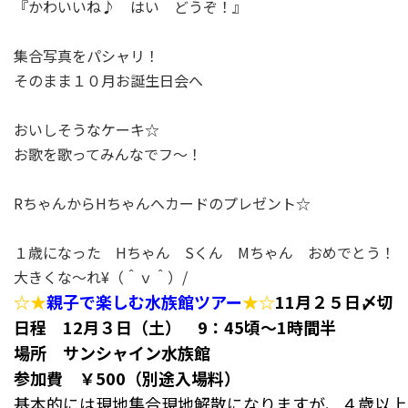
『かわいいね♪ はい どうぞ！』
集合写真をパシャリ！
そのまま１０月お誕生日会へ
おいしそうなケーキ☆
お歌を歌ってみんなでフ～！
RちゃんからHちゃんへカードのプレゼント☆
１歳になった Hちゃん Sくん Mちゃん おめでとう！
大きくな～れ¥（＾ｖ＾）/
☆★
親子で楽しむ水族館ツアー
★☆
11月２５日〆切
日程 12月３日（土） 9：45頃～1時間半
場所 サンシャイン水族館
参加費 ￥500（別途入場料）
基本的には現地集合現地解散になりますが、４歳以上