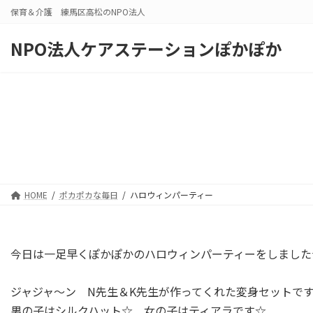
コ
ナ
保育＆介護 練馬区高松のNPO法人
ン
ビ
テ
ゲ
NPO法人ケアステーションぽかぽか
ン
ー
ツ
シ
へ
ョ
ス
ン
キ
に
ッ
移
プ
動
HOME
ポカポカな毎日
ハロウィンパーティー
今日は一足早くぽかぽかのハロウィンパーティーをしました
ジャジャ～ン N先生＆K先生が作ってくれた変身セットで
男の子はシルクハット☆ 女の子はティアラです☆