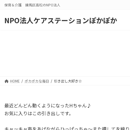
コ
ナ
保育＆介護 練馬区高松のNPO法人
ン
ビ
テ
ゲ
NPO法人ケアステーションぽかぽか
ン
ー
ツ
シ
へ
ョ
ス
ン
キ
に
ッ
移
プ
動
HOME
ポカポカな毎日
引き出し大好き☆
最近どんどん動くようになったHちゃん♪
お気に入りはこの引き出しです。
キャッキャ声をあげながらひっぱっちゃ～また押してを繰り