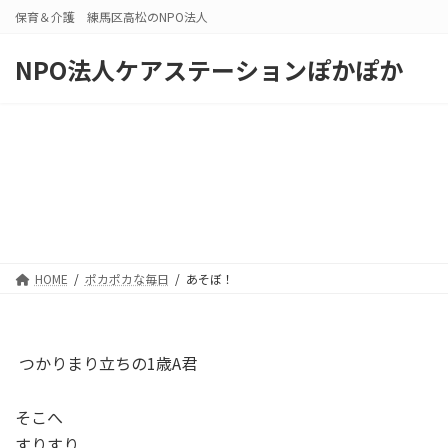
コ
ナ
保育＆介護 練馬区高松のNPO法人
ン
ビ
テ
ゲ
NPO法人ケアステーションぽかぽか
ン
ー
ツ
シ
へ
ョ
ス
ン
キ
に
ッ
移
プ
動
HOME
ポカポカな毎日
あそぼ！
つかりまり立ちの1歳A君
そこへ
すりすり