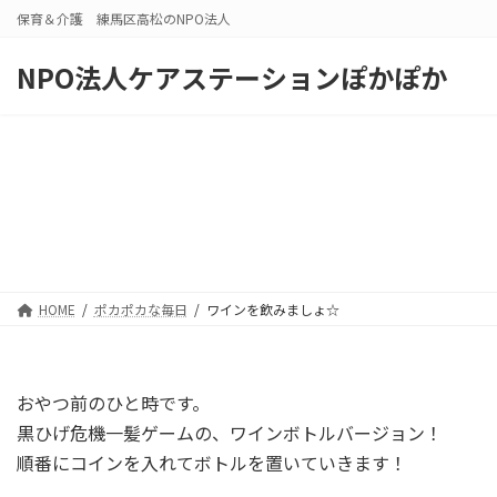
コ
ナ
保育＆介護 練馬区高松のNPO法人
ン
ビ
テ
ゲ
NPO法人ケアステーションぽかぽか
ン
ー
ツ
シ
へ
ョ
ス
ン
キ
に
ッ
移
プ
動
HOME
ポカポカな毎日
ワインを飲みましょ☆
おやつ前のひと時です。
黒ひげ危機一髪ゲームの、ワインボトルバージョン！
順番にコインを入れてボトルを置いていきます！