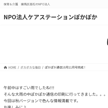
コ
ナ
保育＆介護 練馬区高松のNPO法人
ン
ビ
テ
ゲ
NPO法人ケアステーションぽかぽか
ン
ー
ツ
シ
へ
ョ
ス
ン
キ
に
ッ
移
プ
動
HOME
ポカポカな毎日
ぽかぽか通信10月11月号完成！
午前中はすごい雨でしたね!!!
そんな大雨の中ぽかぽか通信の印刷に行ってきました。。。
今回は秋バージョンで色んな情報満載です。
お楽しみに♪