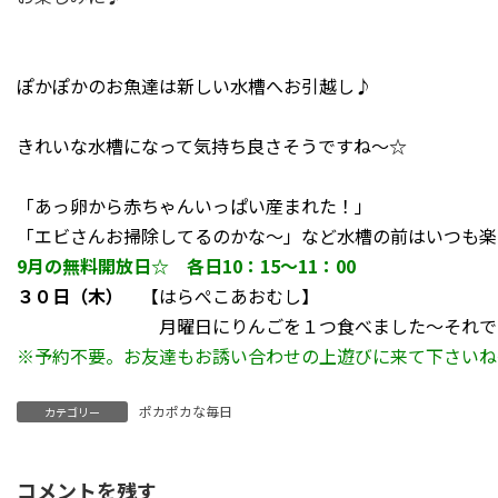
ぽかぽかのお魚達は新しい水槽へお引越し♪
きれいな水槽になって気持ち良さそうですね～☆
「あっ卵から赤ちゃんいっぱい産まれた！」
「エビさんお掃除してるのかな～」など水槽の前はいつも楽
9月の無料開放日☆ 各日10：15～11：00
３０日（木）
【はらぺこあおむし】
月曜日にりんごを１つ食べました～それでも～や
※予約不要。お友達もお誘い合わせの上遊びに来て下さいね
ポカポカな毎日
カテゴリー
コメントを残す