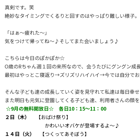
真剣です。笑
絶妙なタイミングでくるりと回すのはやっぱり難しい様子。
「はぁ～疲れた～」
気をつけて帰ってね～♪そしてまた会いましょう♪
こちらは今日のぽかぽか☆
O歳のRちゃん週１回の来所なので、会うたびにグングン成
最初はやっとこ寝返り→ズリズリハイハイ→今では自分でお
そんな子ども達の成長していく姿を見守れて私達は毎日幸せ
また明日も元気に登園してくる子ども達、利用者さんの顔を思
☆9月の無料開放日☆ 各日10：15～11：00
２日（木）
【おばけ祭り】
かわいいオバケが登場するよ～♪
１４日（火）
【つくってあそぼう】