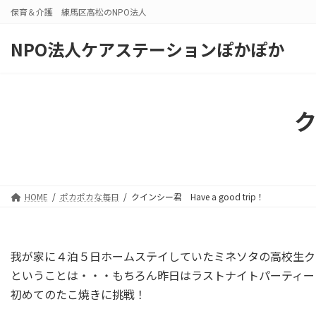
コ
ナ
保育＆介護 練馬区高松のNPO法人
ン
ビ
テ
ゲ
NPO法人ケアステーションぽかぽか
ン
ー
ツ
シ
へ
ョ
ス
ン
ク
キ
に
ッ
移
プ
動
HOME
ポカポカな毎日
クインシー君 Have a good trip！
我が家に４泊５日ホームステイしていたミネソタの高校生ク
ということは・・・もちろん昨日はラストナイトパーティー
初めてのたこ焼きに挑戦！