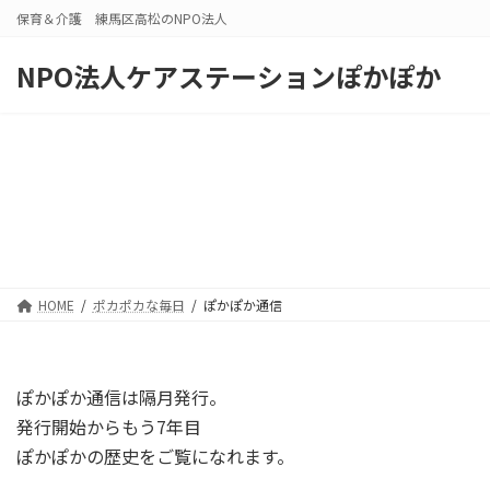
コ
ナ
保育＆介護 練馬区高松のNPO法人
ン
ビ
テ
ゲ
NPO法人ケアステーションぽかぽか
ン
ー
ツ
シ
へ
ョ
ス
ン
キ
に
ッ
移
プ
動
HOME
ポカポカな毎日
ぽかぽか通信
ぽかぽか通信は隔月発行。
発行開始からもう7年目
ぽかぽかの歴史をご覧になれます。